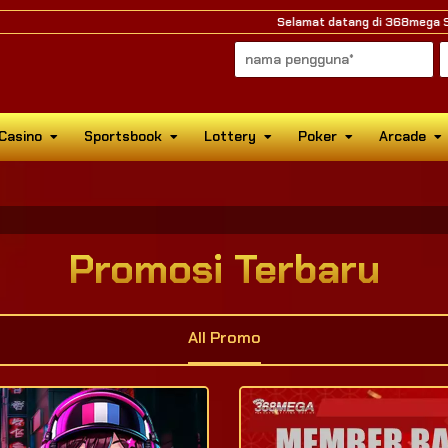
Selamat datang di 368mega Situs Judi Slo
Casino
Sportsbook
Lottery
Poker
Arcade
Promosi Terbaru
All Promo