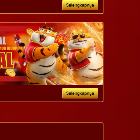
Selengkapnya
Selengkapnya