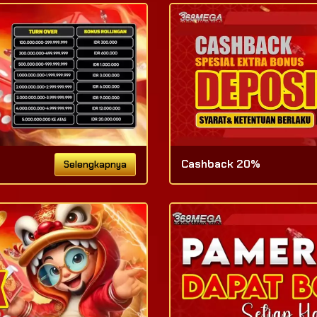
Cashback 20%
Selengkapnya