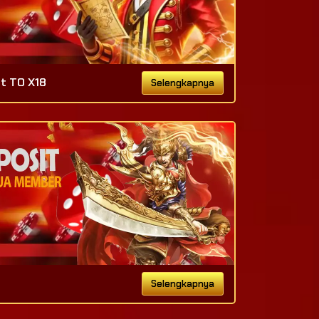
t TO X18
Selengkapnya
Selengkapnya