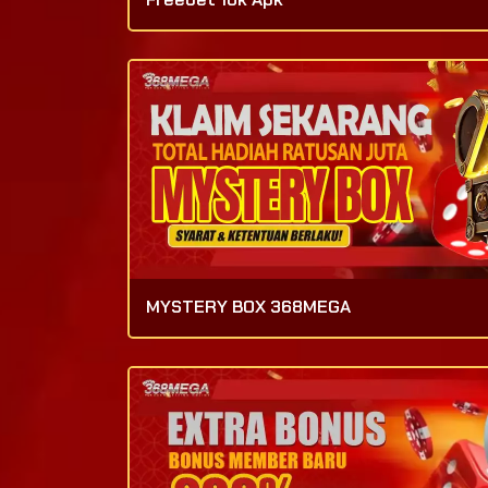
MYSTERY BOX 368MEGA