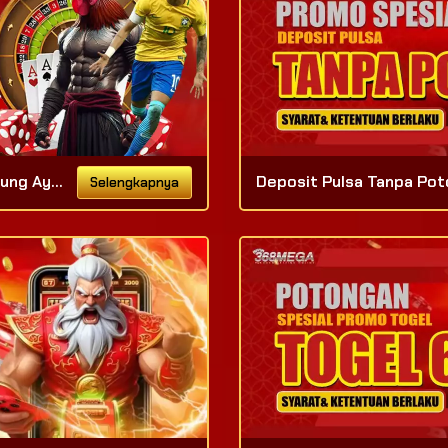
Welcome Bonus Sportsbook, Casino, Sabung Ayam
Deposit Pulsa Tanpa Po
Selengkapnya