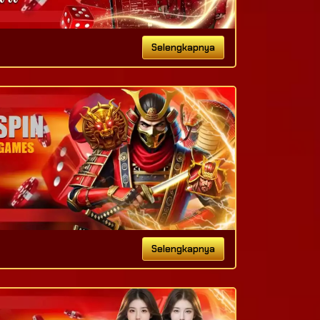
Selengkapnya
Selengkapnya