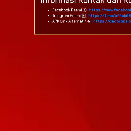
Informasi Kontak dan K
Facebook Resmi ⓕ :
https://www.faceboo
Telegram Resmi #️⃣ :
https://t.me/officia
APK Link Alternatif 🔥 :
https://gacorbos.