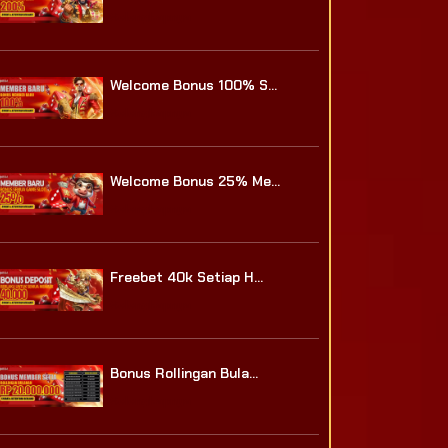
Selengkapnya
Welcome Bonus 100% S...
Selengkapnya
Welcome Bonus 25% Me...
Selengkapnya
Freebet 40k Setiap H...
Selengkapnya
Bonus Rollingan Bula...
Selengkapnya