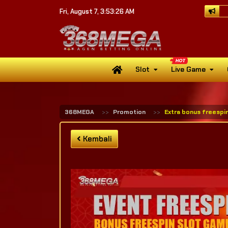
Fri, August 7, 3:53:27 AM
Slot
Live Game
368MEGA
Promotion
Extra bonus freespi
Kembali