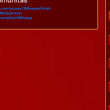
omunitas
k.com/groups/368megaofficiall
l368megaresmi
one/aplikasi368mega