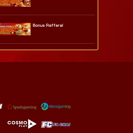
Selengkapnya
Bonus Refferal
Selengkapnya