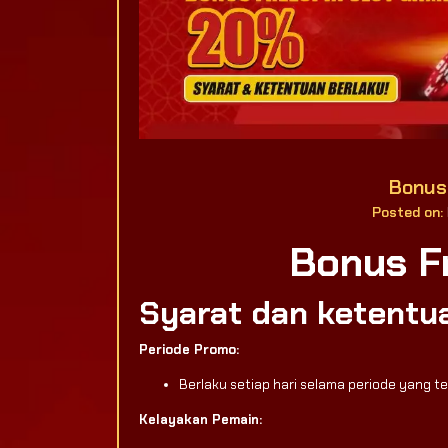
Bonus
Posted on:
Bonus F
Syarat dan ketentu
Periode Promo:
Berlaku setiap hari selama periode yang t
Kelayakan Pemain: