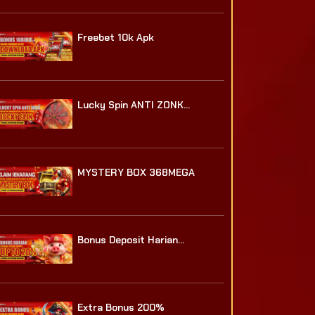
Freebet 10k Apk
Selengkapnya
Lucky Spin ANTI ZONK...
Selengkapnya
MYSTERY BOX 368MEGA
Selengkapnya
Bonus Deposit Harian...
Selengkapnya
Extra Bonus 200%