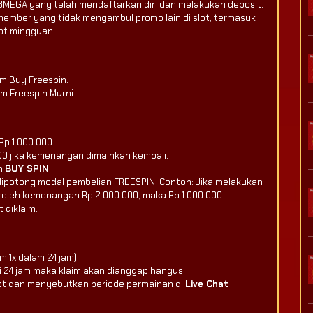
8MEGA yang telah mendaftarkan diri dan melakukan deposit.
ember yang tidak mengambul promo lain di slot, termasuk
lot mingguan.
m Buy Freespin.
m Freespin Murni
Rp 1.000.000.
00 jika kemenangan dimainkan kembali.
n
BUY SPIN
.
dipotong modal pembelian FREESPIN. Contoh: Jika melakukan
roleh kemenangan Rp 2.000.000, maka Rp 1.000.000
diklaim.
im 1x dalam 24 jam).
ari 24 jam maka klaim akan dianggap hangus.
ot dan menyebutkan periode permainan di
Live Chat