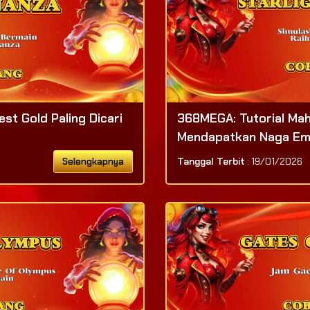
st Gold Paling Dicari
368MEGA: Tutorial Ma
Mendapatkan Naga E
Tanggal Terbit
: 19/01/2026
Selengkapnya