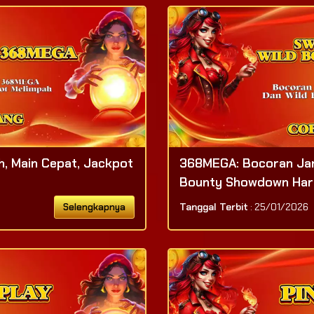
h, Main Cepat, Jackpot
368MEGA: Bocoran Jam
Bounty Showdown Hari 
Tanggal Terbit
: 25/01/2026
Selengkapnya