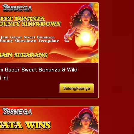
 Gacor Sweet Bonanza & Wild
Ini
Selengkapnya