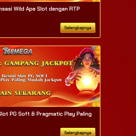
sasi Wild Ape Slot dengan RTP
Selengkapnya
lot PG Soft & Pragmatic Play Paling
Selengkapnya