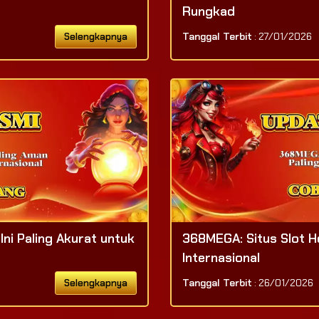
Rungkad
Tanggal Terbit
: 27/01/2026
Selengkapnya
Ini Paling Akurat untuk
368MEGA: Situs Slot H
Internasional
Tanggal Terbit
: 26/01/2026
Selengkapnya