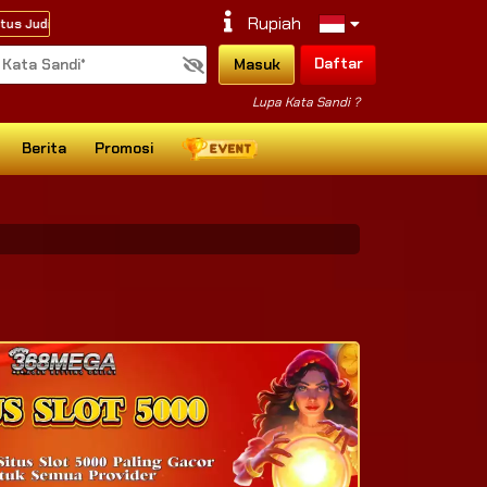
Rupiah
Paling GACOR dan Anti Rungkad, Sistem Terbaru kami adalah Bermain langsun
Daftar
Masuk
Lupa Kata Sandi ?
Berita
Promosi