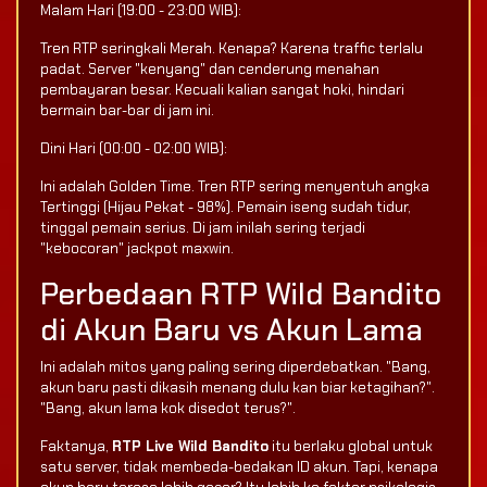
Malam Hari (19:00 - 23:00 WIB):
Tren RTP seringkali Merah. Kenapa? Karena traffic terlalu
padat. Server "kenyang" dan cenderung menahan
pembayaran besar. Kecuali kalian sangat hoki, hindari
bermain bar-bar di jam ini.
Dini Hari (00:00 - 02:00 WIB):
Ini adalah Golden Time. Tren RTP sering menyentuh angka
Tertinggi (Hijau Pekat - 98%). Pemain iseng sudah tidur,
tinggal pemain serius. Di jam inilah sering terjadi
"kebocoran" jackpot maxwin.
Perbedaan RTP Wild Bandito
di Akun Baru vs Akun Lama
Ini adalah mitos yang paling sering diperdebatkan. "Bang,
akun baru pasti dikasih menang dulu kan biar ketagihan?".
"Bang, akun lama kok disedot terus?".
Faktanya,
RTP Live Wild Bandito
itu berlaku global untuk
satu server, tidak membeda-bedakan ID akun. Tapi, kenapa