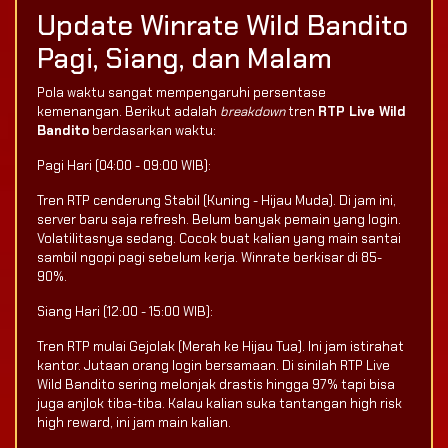
Update Winrate Wild Bandito
Pagi, Siang, dan Malam
Pola waktu sangat mempengaruhi persentase
kemenangan. Berikut adalah
breakdown
tren
RTP Live Wild
Bandito
berdasarkan waktu:
Pagi Hari (04:00 - 09:00 WIB):
Tren RTP cenderung Stabil (Kuning - Hijau Muda). Di jam ini,
server baru saja refresh. Belum banyak pemain yang login.
Volatilitasnya sedang. Cocok buat kalian yang main santai
sambil ngopi pagi sebelum kerja. Winrate berkisar di 85-
90%.
Siang Hari (12:00 - 15:00 WIB):
Tren RTP mulai Gejolak (Merah ke Hijau Tua). Ini jam istirahat
kantor. Jutaan orang login bersamaan. Di sinilah RTP Live
Wild Bandito sering melonjak drastis hingga 97% tapi bisa
juga anjlok tiba-tiba. Kalau kalian suka tantangan high risk
high reward, ini jam main kalian.