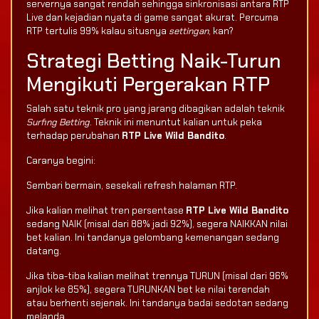
servernya sangat rendah sehingga sinkronisasi antara RTP
Live dan kejadian nyata di game sangat akurat. Percuma
RTP tertulis 99% kalau situsnya
settingan
, kan?
Strategi Betting Naik-Turun
Mengikuti Pergerakan RTP
Salah satu teknik pro yang jarang dibagikan adalah teknik
Surfing Betting
. Teknik ini menuntut kalian untuk peka
terhadap perubahan
RTP Live Wild Bandito
.
Caranya begini:
Sembari bermain, sesekali refresh halaman RTP.
Jika kalian melihat tren persentase
RTP Live Wild Bandito
sedang NAIK (misal dari 88% jadi 92%), segera NAIKKAN nilai
bet kalian. Ini tandanya gelombang kemenangan sedang
datang.
Jika tiba-tiba kalian melihat trennya TURUN (misal dari 96%
anjlok ke 85%), segera TURUNKAN bet ke nilai terendah
atau berhenti sejenak. Ini tandanya badai sedotan sedang
melanda.