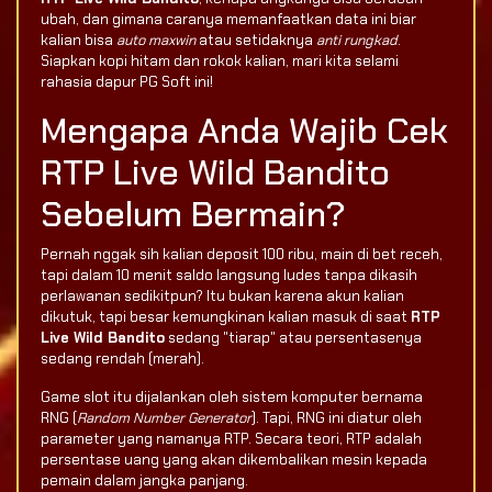
ubah, dan gimana caranya memanfaatkan data ini biar
kalian bisa
auto maxwin
atau setidaknya
anti rungkad
.
Siapkan kopi hitam dan rokok kalian, mari kita selami
rahasia dapur PG Soft ini!
Mengapa Anda Wajib Cek
RTP Live Wild Bandito
Sebelum Bermain?
Pernah nggak sih kalian deposit 100 ribu, main di bet receh,
tapi dalam 10 menit saldo langsung ludes tanpa dikasih
perlawanan sedikitpun? Itu bukan karena akun kalian
dikutuk, tapi besar kemungkinan kalian masuk di saat
RTP
Live Wild Bandito
sedang "tiarap" atau persentasenya
sedang rendah (merah).
Game slot itu dijalankan oleh sistem komputer bernama
RNG (
Random Number Generator
). Tapi, RNG ini diatur oleh
parameter yang namanya RTP. Secara teori, RTP adalah
persentase uang yang akan dikembalikan mesin kepada
pemain dalam jangka panjang.