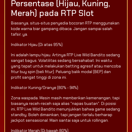
Persentase (Hijau, Kuning,
Merah) pada RTP Slot
Biasanya, situs-situs penyedia bocoran RTP menggunakan
kode warna biar gampang dibaca. Jangan sampai salah
tafsir, ya.
Indikator Hijau (Di atas 95%):
Ini adalah lampu hijau. Artinya RTP Live Wild Bandito sedang
sangat bagus. Volatilitas sedang bersahabat. Ini waktu
yang tepat untuk melakukan betting agresif atau mencoba
fitur buy spin (beli fitur). Peluang balik modal (BEP) dan
profit sangat tinggi di zona ini.
Indikator Kuning/Oranye (80% - 94%):
Zona waspada. Mesin masih memberikan kemenangan, tapi
biasanya receh-receh saja alias "napas buatan". Di posisi
ini, RTP Live Wild Bandito menunjukkan bahwa game sedang
standby. Boleh dimainkan, tapi jangan terlalu berharap
jackpot sensasional. Main santai saja untuk rollingan.
Indikator Merah (Di bawah 80%):