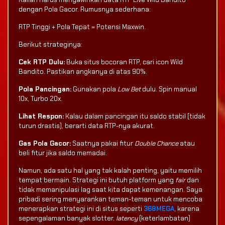
dengan Pola Gacor. Rumusnya sederhana:
RTP Tinggi + Pola Tepat = Potensi Maxwin.
Berikut strateginya:
Cek RTP Dulu:
Buka situs bocoran RTP, cari icon Wild
Bandito. Pastikan angkanya di atas 90%.
Pola Pancingan:
Gunakan pola
Low Bet
dulu. Spin manual
10x, Turbo 20x.
Lihat Respon:
Kalau dalam pancingan itu saldo stabil (tidak
turun drastis), berarti data RTP-nya akurat.
Gas Pola Gacor:
Saatnya pakai fitur
Double Chance
atau
beli fitur jika saldo memadai.
Namun, ada satu hal yang tak kalah penting, yaitu memilih
tempat bermain. Strategi ini butuh platform yang
fair
dan
tidak memanipulasi lag saat kita dapat kemenangan. Saya
pribadi sering menyarankan teman-teman untuk mencoba
menerapkan strategi ini di situs seperti
368MEGA
, karena
sepengalaman banyak slotter,
latency
(keterlambatan)