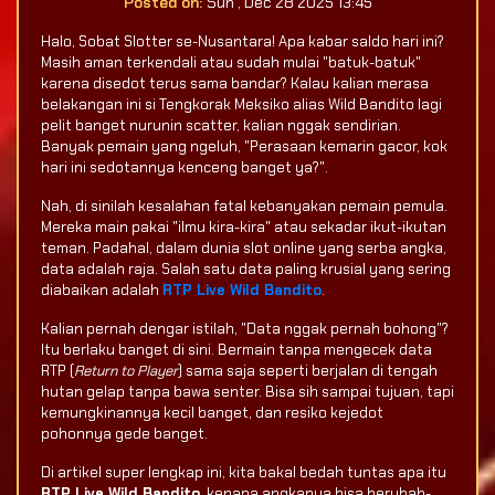
Posted on:
Sun , Dec 28 2025 13:45
Halo, Sobat Slotter se-Nusantara! Apa kabar saldo hari ini?
Masih aman terkendali atau sudah mulai "batuk-batuk"
karena disedot terus sama bandar? Kalau kalian merasa
belakangan ini si Tengkorak Meksiko alias Wild Bandito lagi
pelit banget nurunin scatter, kalian nggak sendirian.
Banyak pemain yang ngeluh, "Perasaan kemarin gacor, kok
hari ini sedotannya kenceng banget ya?".
Nah, di sinilah kesalahan fatal kebanyakan pemain pemula.
Mereka main pakai "ilmu kira-kira" atau sekadar ikut-ikutan
teman. Padahal, dalam dunia slot online yang serba angka,
data adalah raja. Salah satu data paling krusial yang sering
diabaikan adalah
RTP Live Wild Bandito
.
Kalian pernah dengar istilah, "Data nggak pernah bohong"?
Itu berlaku banget di sini. Bermain tanpa mengecek data
RTP (
Return to Player
) sama saja seperti berjalan di tengah
hutan gelap tanpa bawa senter. Bisa sih sampai tujuan, tapi
kemungkinannya kecil banget, dan resiko kejedot
pohonnya gede banget.
Di artikel super lengkap ini, kita bakal bedah tuntas apa itu
RTP Live Wild Bandito
, kenapa angkanya bisa berubah-