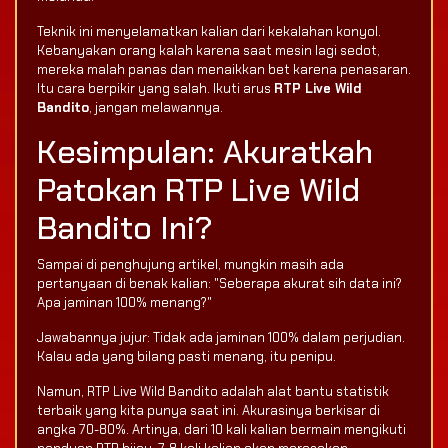
Teknik ini menyelamatkan kalian dari kekalahan konyol.
Kebanyakan orang kalah karena saat mesin lagi sedot,
mereka malah panas dan menaikkan bet karena penasaran.
Itu cara berpikir yang salah. Ikuti arus
RTP Live Wild
Bandito
, jangan melawannya.
Kesimpulan: Akuratkah
Patokan RTP Live Wild
Bandito Ini?
Sampai di penghujung artikel, mungkin masih ada
pertanyaan di benak kalian: "Seberapa akurat sih data ini?
Apa jaminan 100% menang?"
Jawabannya jujur: Tidak ada jaminan 100% dalam perjudian.
Kalau ada yang bilang pasti menang, itu penipu.
Namun, RTP Live Wild Bandito adalah alat bantu statistik
terbaik yang kita punya saat ini. Akurasinya berkisar di
angka 70-80%. Artinya, dari 10 kali kalian bermain mengikuti