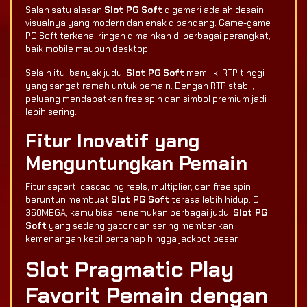
Salah satu alasan
Slot PG Soft
digemari adalah desain
visualnya yang modern dan enak dipandang. Game-game
PG Soft terkenal ringan dimainkan di berbagai perangkat,
baik mobile maupun desktop.
Selain itu, banyak judul
Slot PG Soft
memiliki RTP tinggi
yang sangat ramah untuk pemain. Dengan RTP stabil,
peluang mendapatkan free spin dan simbol premium jadi
lebih sering.
Fitur Inovatif yang
Menguntungkan Pemain
Fitur seperti cascading reels, multiplier, dan free spin
beruntun membuat
Slot PG Soft
terasa lebih hidup. Di
368MEGA, kamu bisa menemukan berbagai judul
Slot PG
Soft
yang sedang gacor dan sering memberikan
kemenangan kecil bertahap hingga jackpot besar.
Slot Pragmatic Play
Favorit Pemain dengan