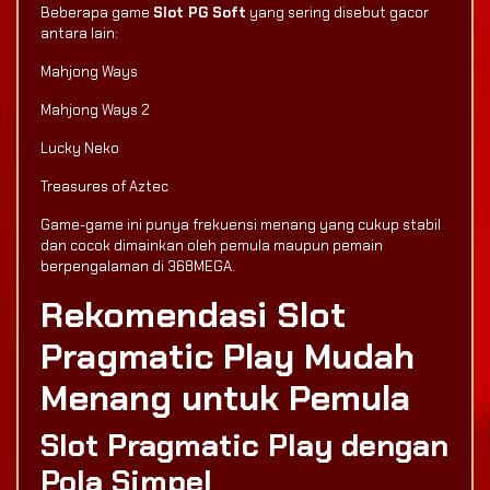
Beberapa game
Slot PG Soft
yang sering disebut gacor
antara lain:
Mahjong Ways
Mahjong Ways 2
Lucky Neko
Treasures of Aztec
Game-game ini punya frekuensi menang yang cukup stabil
dan cocok dimainkan oleh pemula maupun pemain
berpengalaman di 368MEGA.
Rekomendasi Slot
Pragmatic Play Mudah
Menang untuk Pemula
Slot Pragmatic Play dengan
Pola Simpel