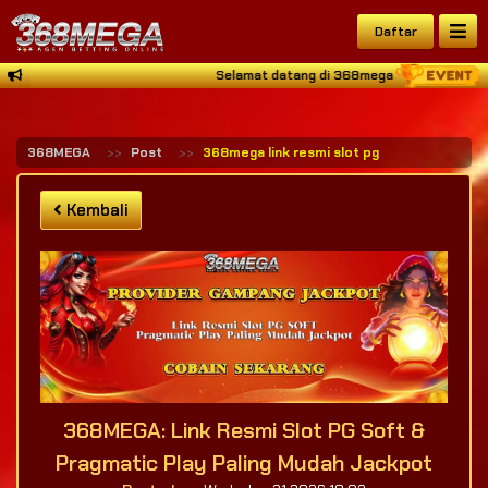
Daftar
Selamat datang di 368mega Situs Judi Slot P
368MEGA
Post
368mega link resmi slot pg soft pragmatic 
Kembali
368MEGA: Link Resmi Slot PG Soft &
Pragmatic Play Paling Mudah Jackpot