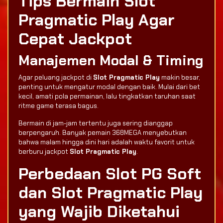
Tips Bermain Slot
Pragmatic Play Agar
Cepat Jackpot
Manajemen Modal & Timing
Agar peluang jackpot di
Slot Pragmatic Play
makin besar,
penting untuk mengatur modal dengan baik. Mulai dari bet
kecil, amati pola permainan, lalu tingkatkan taruhan saat
ritme game terasa bagus.
Bermain di jam-jam tertentu juga sering dianggap
berpengaruh. Banyak pemain 368MEGA menyebutkan
bahwa malam hingga dini hari adalah waktu favorit untuk
berburu jackpot
Slot Pragmatic Play
.
Perbedaan Slot PG Soft
dan Slot Pragmatic Play
yang Wajib Diketahui