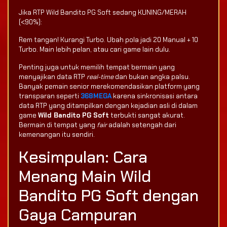
Jika RTP Wild Bandito PG Soft sedang KUNING/MERAH
(<90%):
Rem tangan! Kurangi Turbo. Ubah pola jadi 20 Manual + 10
Turbo. Main lebih pelan, atau cari game lain dulu.
Penting juga untuk memilih tempat bermain yang
menyajikan data RTP
real-time
dan bukan angka palsu.
Banyak pemain senior merekomendasikan platform yang
transparan seperti
368MEGA
karena sinkronisasi antara
data RTP yang ditampilkan dengan kejadian asli di dalam
game
Wild Bandito PG Soft
terbukti sangat akurat.
Bermain di tempat yang
fair
adalah setengah dari
kemenangan itu sendiri.
Kesimpulan: Cara
Menang Main Wild
Bandito PG Soft dengan
Gaya Campuran