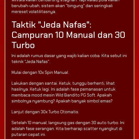
berubah-ubah, sistem akan "bingung" dan seringkali
mereset volatilitasnya.
Taktik "Jeda Nafas":
Campuran 10 Manual dan 30
Turbo
Ini adalah rumus dasar yang wajib kalian coba. Kita sebut ini
teknik "Jeda Nafas".
Mulai dengan 10x Spin Manual.
Lakukan dengan santai. Ketuk, tunggu berhenti, lihat
hasilnya. Ketuk lagi. Ini adalah fase pemanasan untuk
membaca mood mesin Wild Bandito PG Soft. Apakah
simbolnya nyambung? Apakah banyak simbol emas?
Lanjut dengan 30x Turbo Otomatis.
Setelah 10 manual, langsung gas dengan 30 auto turbo. Ini
adalah fase serangan. Kita berharap scatter nyangkut di
putaran cepat ini.