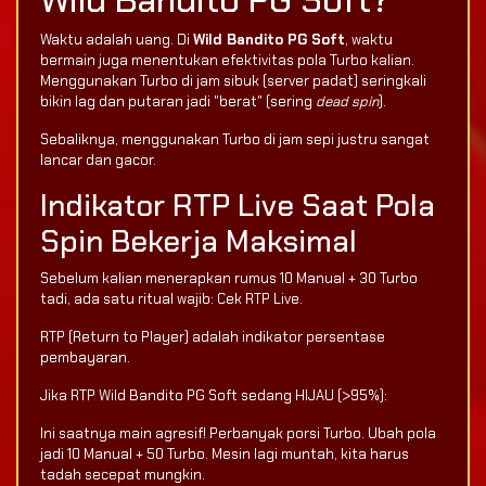
Waktu adalah uang. Di
Wild Bandito PG Soft
, waktu
bermain juga menentukan efektivitas pola Turbo kalian.
Menggunakan Turbo di jam sibuk (server padat) seringkali
bikin lag dan putaran jadi "berat" (sering
dead spin
).
Sebaliknya, menggunakan Turbo di jam sepi justru sangat
lancar dan gacor.
Indikator RTP Live Saat Pola
Spin Bekerja Maksimal
Sebelum kalian menerapkan rumus 10 Manual + 30 Turbo
tadi, ada satu ritual wajib: Cek RTP Live.
RTP (Return to Player) adalah indikator persentase
pembayaran.
Jika RTP Wild Bandito PG Soft sedang HIJAU (>95%):
Ini saatnya main agresif! Perbanyak porsi Turbo. Ubah pola
jadi 10 Manual + 50 Turbo. Mesin lagi muntah, kita harus
tadah secepat mungkin.