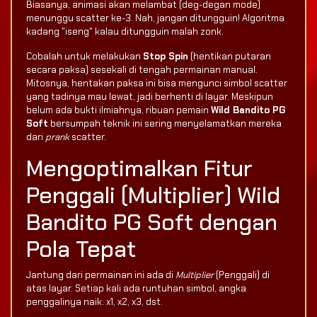
Biasanya, animasi akan melambat (deg-degan mode)
menunggu scatter ke-3. Nah, jangan ditungguin! Algoritma
kadang "iseng" kalau ditungguin malah zonk.
Cobalah untuk melakukan
Stop Spin
(hentikan putaran
secara paksa) sesekali di tengah permainan manual.
Mitosnya, hentakan paksa ini bisa mengunci simbol scatter
yang tadinya mau lewat, jadi berhenti di layar. Meskipun
belum ada bukti ilmiahnya, ribuan pemain
Wild Bandito PG
Soft
bersumpah teknik ini sering menyelamatkan mereka
dari
prank
scatter.
Mengoptimalkan Fitur
Penggali (Multiplier) Wild
Bandito PG Soft dengan
Pola Tepat
Jantung dari permainan ini ada di
Multiplier
(Penggali) di
atas layar. Setiap kali ada runtuhan simbol, angka
penggalinya naik: x1, x2, x3, dst.