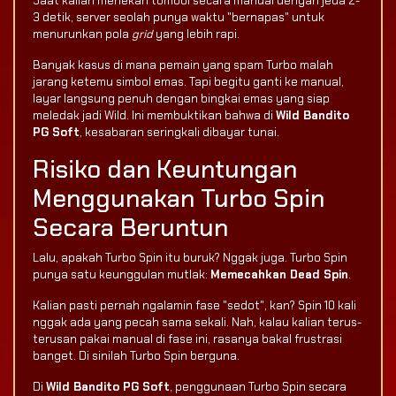
Saat kalian menekan tombol secara manual dengan jeda 2-
3 detik, server seolah punya waktu "bernapas" untuk
menurunkan pola
grid
yang lebih rapi.
Banyak kasus di mana pemain yang spam Turbo malah
jarang ketemu simbol emas. Tapi begitu ganti ke manual,
layar langsung penuh dengan bingkai emas yang siap
meledak jadi Wild. Ini membuktikan bahwa di
Wild Bandito
PG Soft
, kesabaran seringkali dibayar tunai.
Risiko dan Keuntungan
Menggunakan Turbo Spin
Secara Beruntun
Lalu, apakah Turbo Spin itu buruk? Nggak juga. Turbo Spin
punya satu keunggulan mutlak:
Memecahkan Dead Spin
.
Kalian pasti pernah ngalamin fase "sedot", kan? Spin 10 kali
nggak ada yang pecah sama sekali. Nah, kalau kalian terus-
terusan pakai manual di fase ini, rasanya bakal frustrasi
banget. Di sinilah Turbo Spin berguna.
Di
Wild Bandito PG Soft
, penggunaan Turbo Spin secara